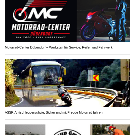
Motorrad-Center Dübendorf – Werkstatt für Service, Reifen und Fahrwerk
ASSR Antischleuderschule: Sicher und mit Freude Motorrad fahren