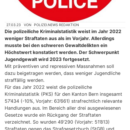
27.03.23
VON
POLIZEI.NEWS REDAKTION
Die polizeiliche Kriminalstatistik weist im Jahr 2022
weniger Straftaten aus als im Vorjahr. Allerdings
musste bei den schweren Gewaltdelikten ein
Höchstwert konstatiert werden. Der Schwerpunkt
Jugendgewalt wird 2023 fortgesetzt.
Mit präventiven und repressiven Massnahmen soll
dazu beigetragen werden, dass weniger Jugendliche
straffällig werden.
Für das Jahr 2022 weist die polizeiliche
Kriminalstatistik (PKS) für den Kanton Bern insgesamt
57’434 (-10%, Vorjahr: 63’661) strafrechtlich relevante
Handlungen aus. Im Bereich aller drei ausgewiesenen
Gesetze wurde ein Rückgang der Straftaten
verzeichnet. So wurden 49’290 (Vorjahr: 51’813)
Straftaten gegen das Strafgesetzbuch (StGB) und