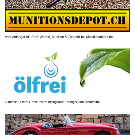
Vom Anfänger bis Profi: Waffen, Munition & Zubehör bei Munitionsdepot.ch
Ölunfälle? Ölfrei GmbH bietet biologische Reiniger und Bindemittel