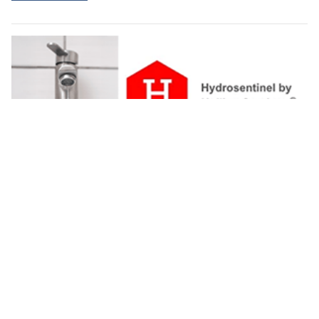
Holling Services: Experten für Wasserschäden und Lecksuche
Internationale Transporte mit höchster Sicherheit – Rovertrans AG ist Ihr Partner