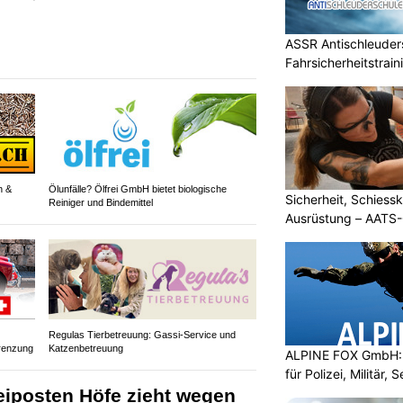
ASSR Antischleuders
Fahrsicherheitstrain
n &
Ölunfälle? Ölfrei GmbH bietet biologische
Sicherheit, Schiessk
Reiniger und Bindemittel
Ausrüstung – AATS
Regulas Tierbetreuung: Gassi-Service und
renzung
Katzenbetreuung
ALPINE FOX GmbH: 
für Polizei, Militär,
zeiposten Höfe zieht wegen