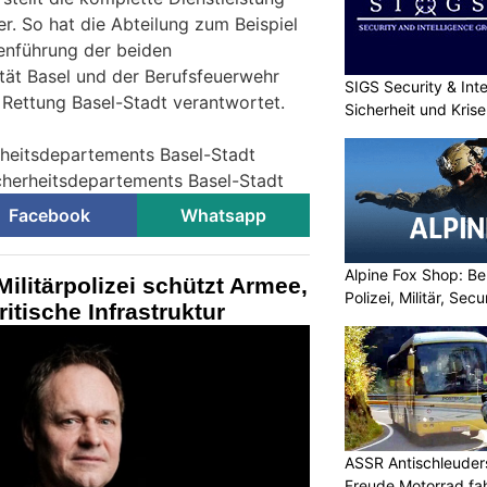
er. So hat die Abteilung zum Beispiel
enführung der beiden
ität Basel und der Berufsfeuerwehr
SIGS Security & Inte
 Rettung Basel-Stadt verantwortet.
Sicherheit und Kri
erheitsdepartements Basel-Stadt
icherheitsdepartements Basel-Stadt
Facebook
Whatsapp
Alpine Fox Shop: Be
ilitärpolizei schützt Armee,
Polizei, Militär, Sec
itische Infrastruktur
ASSR Antischleuders
Freude Motorrad fa