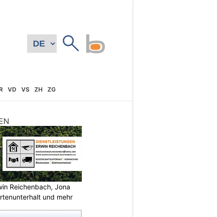
R
VD
VS
ZH
ZG
EN
rwin Reichenbach, Jona
tenunterhalt und mehr