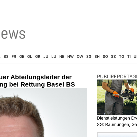
L
BS
FR
GE
GL
GR
JU
LU
NE
NW
OW
SG
SH
SO
SZ
TG
TI
U
uer Abteilungsleiter der
PUBLIREPORTAG
ng bei Rettung Basel BS
Dienstleistungen E
SG: Räumungen, Gar