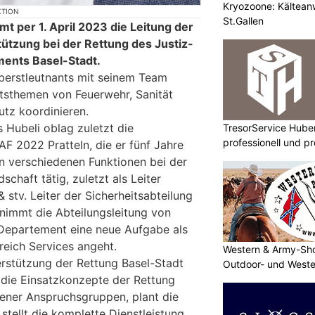
Kryozoone: Kältea
KTION
St.Gallen
t per 1. April 2023 die Leitung der
tützung bei der Rettung des Justiz-
ments Basel-Stadt.
berstleutnants mit seinem Team
tsthemen von Feuerwehr, Sanität
utz koordinieren.
 Hubeli oblag zuletzt die
TresorService Huber
professionell und p
F 2022 Pratteln, die er fünf Jahre
in verschiedenen Funktionen bei der
chaft tätig, zuletzt als Leiter
& stv. Leiter der Sicherheitsabteilung
rnimmt die Abteilungsleitung von
 Departement eine neue Aufgabe als
ereich Services angeht.
Western & Army-Sho
erstützung der Rettung Basel-Stadt
Outdoor- und Weste
 die Einsatzkonzepte der Rettung
ener Anspruchsgruppen, plant die
stellt die komplette Dienstleistung