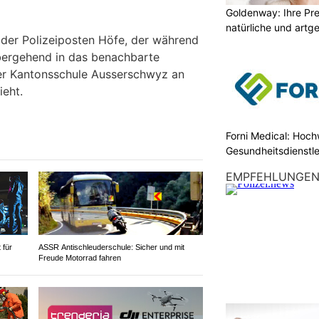
Goldenway: Ihre Pr
natürliche und artg
 der Polizeiposten Höfe, der während
ergehend in das benachbarte
er Kantonsschule Ausserschwyz an
ieht.
Forni Medical: Hochw
Gesundheitsdienstle
EMPFEHLUNGE
 für
ASSR Antischleuderschule: Sicher und mit
Freude Motorrad fahren