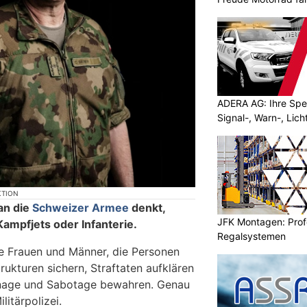
ADERA AG: Ihre Spez
Signal-, Warn-, Lic
KTION
an die
Schweizer Armee
denkt,
JFK Montagen: Prof
Kampfjets oder Infanterie.
Regalsystemen
ne Frauen und Männer, die Personen
trukturen sichern, Straftaten aufklären
onage und Sabotage bewahren. Genau
litärpolizei.