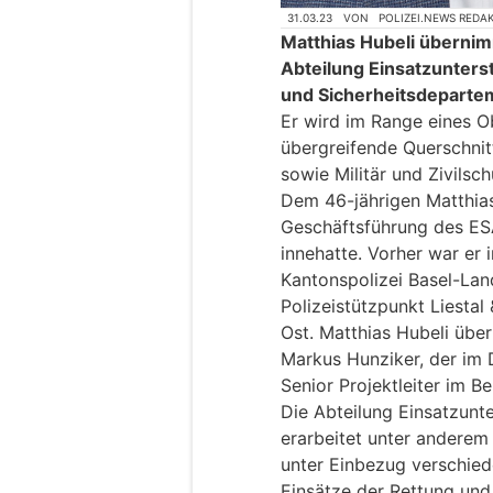
31.03.23
VON
POLIZEI.NEWS REDA
Matthias Hubeli übernimm
Abteilung Einsatzunters
und Sicherheitsdeparte
Er wird im Range eines O
übergreifende Querschnit
sowie Militär und Zivilsch
Dem 46-jährigen Matthias
Geschäftsführung des ESA
innehatte. Vorher war er 
Kantonspolizei Basel-Lands
Polizeistützpunkt Liestal 
Ost. Matthias Hubeli übe
Markus Hunziker, der im
Senior Projektleiter im B
Die Abteilung Einsatzunt
erarbeitet unter anderem
unter Einbezug verschied
Einsätze der Rettung und 