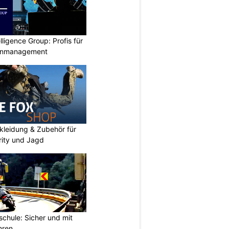
lligence Group: Profis für
senmanagement
kleidung & Zubehör für
urity und Jagd
chule: Sicher und mit
hren