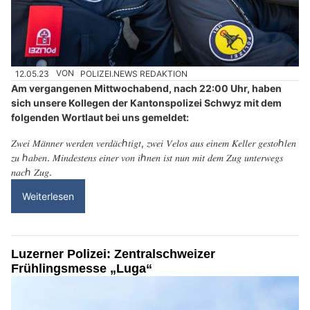
12.05.23
VON
POLIZEI.NEWS REDAKTION
Am vergangenen Mittwochabend, nach 22:00 Uhr, haben
sich unsere Kollegen der Kantonspolizei Schwyz mit dem
folgenden Wortlaut bei uns gemeldet:
𝑍𝑤𝑒𝑖 𝑀𝑎̈𝑛𝑛𝑒𝑟 𝑤𝑒𝑟𝑑𝑒𝑛 𝑣𝑒𝑟𝑑𝑎̈𝑐ℎ𝑡𝑖𝑔𝑡, 𝑧𝑤𝑒𝑖 𝑉𝑒𝑙𝑜𝑠 𝑎𝑢𝑠 𝑒𝑖𝑛𝑒𝑚 𝐾𝑒𝑙𝑙𝑒𝑟 𝑔𝑒𝑠𝑡𝑜ℎ𝑙𝑒𝑛
𝑧𝑢 ℎ𝑎𝑏𝑒𝑛. 𝑀𝑖𝑛𝑑𝑒𝑠𝑡𝑒𝑛𝑠 𝑒𝑖𝑛𝑒𝑟 𝑣𝑜𝑛 𝑖ℎ𝑛𝑒𝑛 𝑖𝑠𝑡 𝑛𝑢𝑛 𝑚𝑖𝑡 𝑑𝑒𝑚 𝑍𝑢𝑔 𝑢𝑛𝑡𝑒𝑟𝑤𝑒𝑔𝑠
𝑛𝑎𝑐ℎ 𝑍𝑢𝑔.
Weiterlesen
Luzerner Polizei: Zentralschweizer
Frühlingsmesse „Luga“