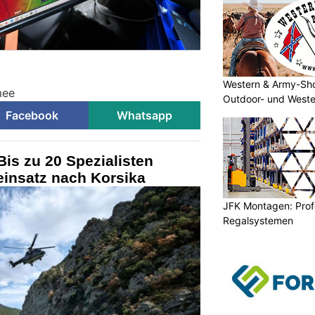
Western & Army-Sho
mee
Outdoor- und Weste
Facebook
Whatsapp
is zu 20 Spezialisten
einsatz nach Korsika
JFK Montagen: Prof
Regalsystemen