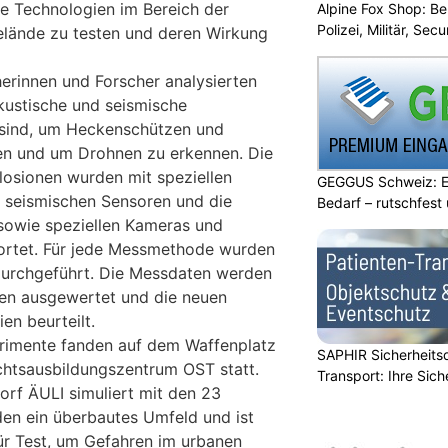
ne Technologien im Bereich der
Alpine Fox Shop: Be
Polizei, Militär, Sec
elände zu testen und deren Wirkung
erinnen und Forscher analysierten
kustische und seismische
sind, um Heckenschützen und
ren und um Drohnen zu erkennen. Die
osionen wurden mit speziellen
GEGGUS Schweiz: E
 seismischen Sensoren und die
Bedarf – rutschfest
sowie speziellen Kameras und
rtet. Für jede Messmethode wurden
durchgeführt. Die Messdaten werden
n ausgewertet und die neuen
n beurteilt.
imente fanden auf dem Waffenplatz
SAPHIR Sicherheits
chtsausbildungszentrum OST statt.
Transport: Ihre Sich
orf ÄULI simuliert mit den 23
en ein überbautes Umfeld und ist
ür Test, um Gefahren im urbanen