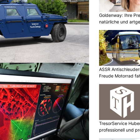
Goldenway: Ihre Pr
natürliche und artg
ASSR Antischleuders
Freude Motorrad fa
TresorService Huber
professionell und p