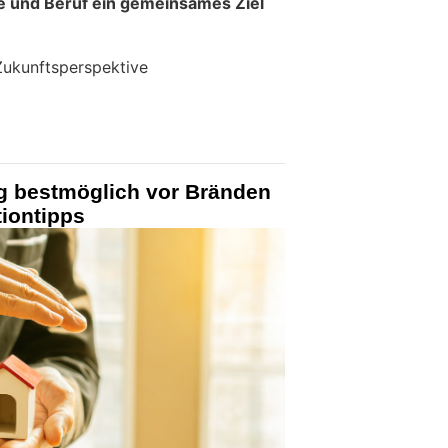
ie und Beruf ein gemeinsames Ziel
t Zukunftsperspektive
 bestmöglich vor Bränden
iontipps