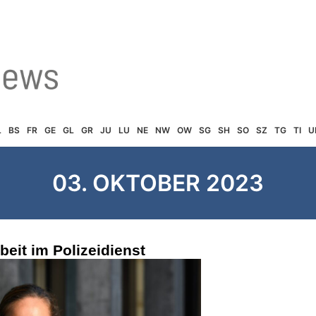
L
BS
FR
GE
GL
GR
JU
LU
NE
NW
OW
SG
SH
SO
SZ
TG
TI
U
03. OKTOBER 2023
beit im Polizeidienst