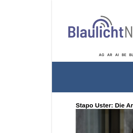
AG
AR
AI
BE
B
Stapo Uster: Die Ar