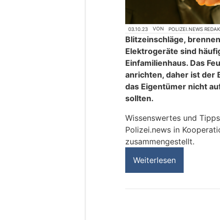
03.10.23
VON
POLIZEI.NEWS REDA
Blitzeinschläge, brenne
Elektrogeräte sind häuf
Einfamilienhaus. Das Fe
anrichten, daher ist der
das Eigentümer nicht au
sollten.
Wissenswertes und Tipps
Polizei.news in Kooperat
zusammengestellt.
Weiterlesen