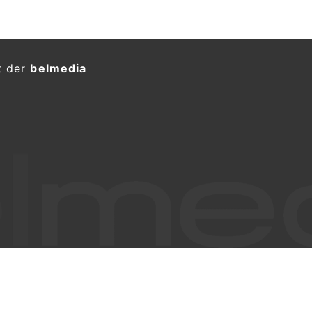
t der
belmedia