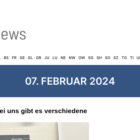
L
BS
FR
GE
GL
GR
JU
LU
NE
NW
OW
SG
SH
SO
SZ
TG
TI
U
07. FEBRUAR 2024
Bei uns gibt es verschiedene