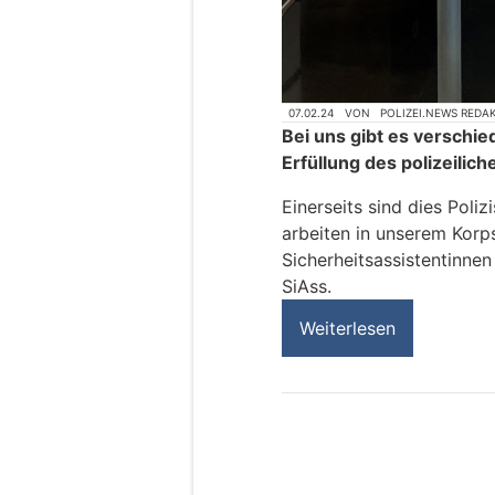
07.02.24
VON
POLIZEI.NEWS REDA
Bei uns gibt es verschie
Erfüllung des polizeilich
Einerseits sind dies Poliz
arbeiten in unserem Korps
Sicherheitsassistentinnen
SiAss.
Weiterlesen