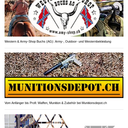
Western & Army-Shop Buchs (AG): Army-, Outdoor- und Westernbekleidung
Vom Anfänger bis Profi: Waffen, Munition & Zubehör bei Munitionsdepot.ch