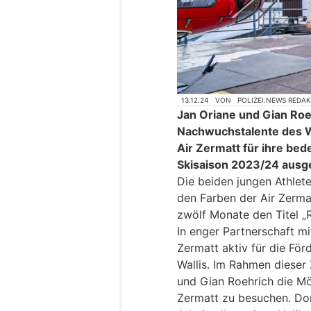
13.12.24
VON
POLIZEI.NEWS REDA
Jan Oriane und Gian Ro
Nachwuchstalente des Wa
Air Zermatt für ihre bed
Skisaison 2023/24 ausg
Die beiden jungen Athlete
den Farben der Air Zerm
zwölf Monate den Titel „R
In enger Partnerschaft mit
Zermatt aktiv für die För
Wallis. Im Rahmen dieser
und Gian Roehrich die Mög
Zermatt zu besuchen. Dort