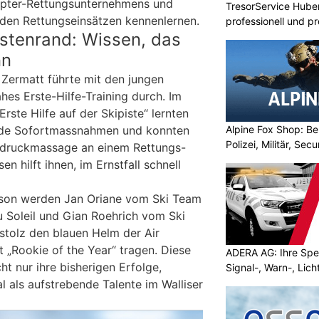
kopter-Rettungsunternehmens und
TresorService Huber
den Rettungseinsätzen kennenlernen.
professionell und p
istenrand: Wissen, das
nn
 Zermatt führte mit den jungen
hes Erste-Hilfe-Training durch. Im
ste Hilfe auf der Skipiste“ lernten
ende Sofortmassnahmen und konnten
Alpine Fox Shop: Be
Polizei, Militär, Sec
rzdruckmassage an einem Rettungs-
 hilft ihnen, im Ernstfall schnell
son werden Jan Oriane vom Ski Team
u Soleil und Gian Roehrich vom Ski
stolz den blauen Helm der Air
t „Rookie of the Year“ tragen. Diese
ADERA AG: Ihre Spez
t nur ihre bisherigen Erfolge,
Signal-, Warn-, Lic
l als aufstrebende Talente im Walliser