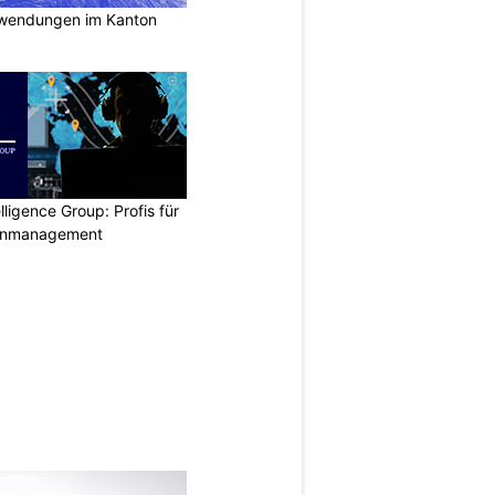
nwendungen im Kanton
lligence Group: Profis für
senmanagement
N