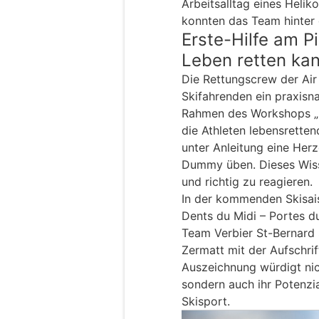
Arbeitsalltag eines Heli
konnten das Team hinter 
Erste-Hilfe am P
Leben retten ka
Die Rettungscrew der Air
Skifahrenden ein praxisna
Rahmen des Workshops „Er
die Athleten lebensrett
unter Anleitung eine He
Dummy üben. Dieses Wissen
und richtig zu reagieren.
In der kommenden Skisai
Dents du Midi – Portes d
Team Verbier St-Bernard 
Zermatt mit der Aufschrif
Auszeichnung würdigt nich
sondern auch ihr Potenzia
Skisport.