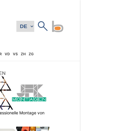
R
VD
VS
ZH
ZG
EN
essionelle Montage von