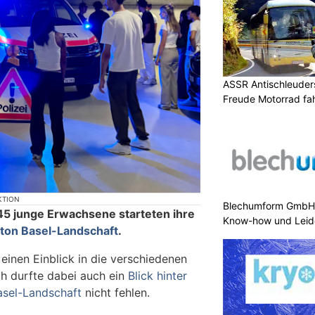
ASSR Antischleuders
Freude Motorrad fa
KTION
Blechumform GmbH:
45 junge Erwachsene starteten ihre
Know-how und Leid
ton Basel-Landschaft
.
 einen Einblick in die verschiedenen
ch durfte dabei auch ein
Blick hinter
Basel-Landschaft
nicht fehlen.