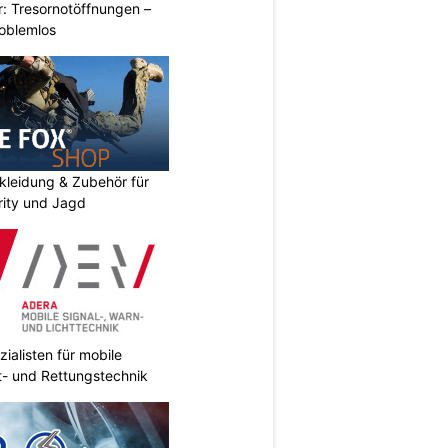
: Tresornotöffnungen –
roblemlos
kleidung & Zubehör für
urity und Jagd
ialisten für mobile
ht- und Rettungstechnik