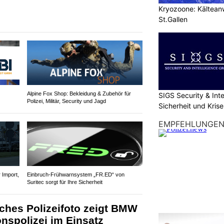
Kryozoone: Kältea
St.Gallen
Alpine Fox Shop: Bekleidung & Zubehör für
SIGS Security & Inte
Polizei, Militär, Security und Jagd
Sicherheit und Kri
EMPFEHLUNGE
Import,
Einbruch-Frühwarnsystem „FR.ED“ von
Suritec sorgt für Ihre Sicherheit
sches Polizeifoto zeigt BMW
nspolizei im Einsatz