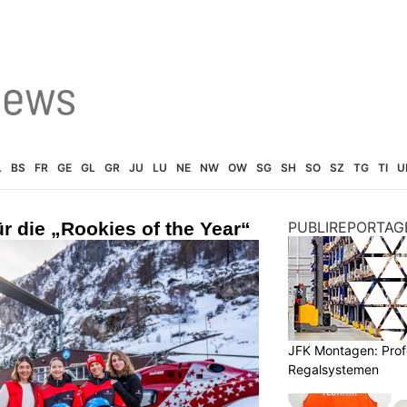
L
BS
FR
GE
GL
GR
JU
LU
NE
NW
OW
SG
SH
SO
SZ
TG
TI
U
ür die „Rookies of the Year“
PUBLIREPORTAG
JFK Montagen: Prof
Regalsystemen