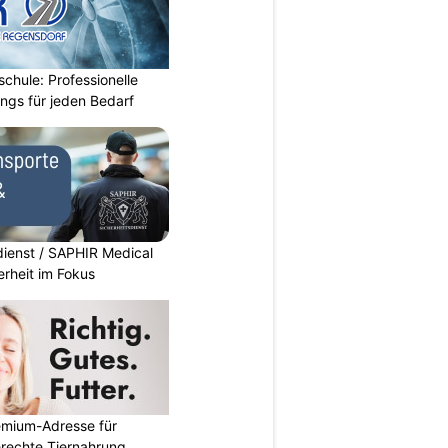
chule: Professionelle
ings für jeden Bedarf
dienst / SAPHIR Medical
erheit im Fokus
emium-Adresse für
erechte Tiernahrung