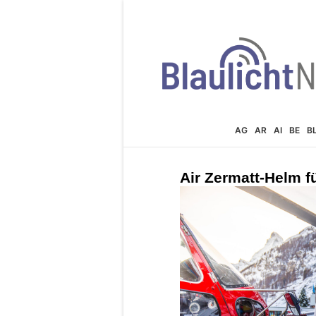
AG
AR
AI
BE
B
Air Zermatt-Helm f