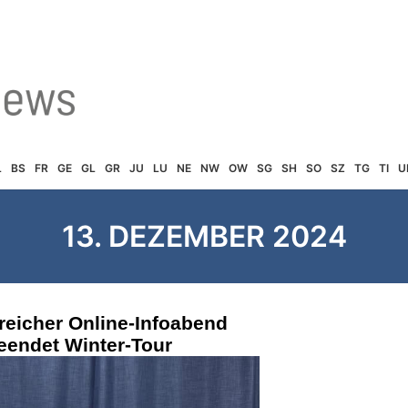
L
BS
FR
GE
GL
GR
JU
LU
NE
NW
OW
SG
SH
SO
SZ
TG
TI
U
13. DEZEMBER 2024
greicher Online-Infoabend
eendet Winter-Tour