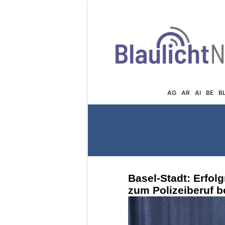
AG
AR
AI
BE
B
Basel-Stadt: Erfol
zum Polizeiberuf b