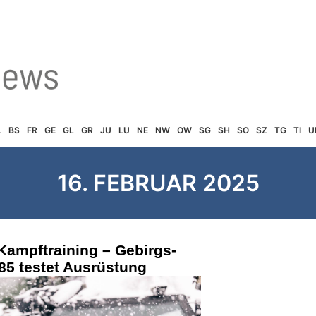
L
BS
FR
GE
GL
GR
JU
LU
NE
NW
OW
SG
SH
SO
SZ
TG
TI
U
16. FEBRUAR 2025
Kampftraining – Gebirgs-
 85 testet Ausrüstung