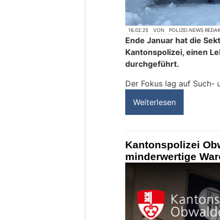
16.02.25
VON
POLIZEI.NEWS REDA
Ende Januar hat die Sek
Kantonspolizei, einen L
durchgeführt.
Der Fokus lag auf Such- 
Weiterlesen
Kantonspolizei Ob
minderwertige Ware