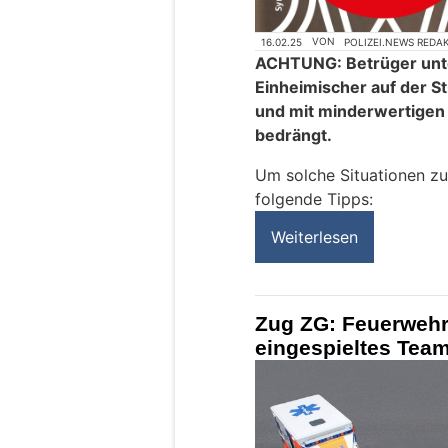
16.02.25
VON
POLIZEI.NEWS REDA
ACHTUNG: Betrüger unt
Einheimischer auf der St
und mit minderwertigen
bedrängt.
Um solche Situationen zu
folgende Tipps:
Weiterlesen
Zug ZG: Feuerwehr,
eingespieltes Team 