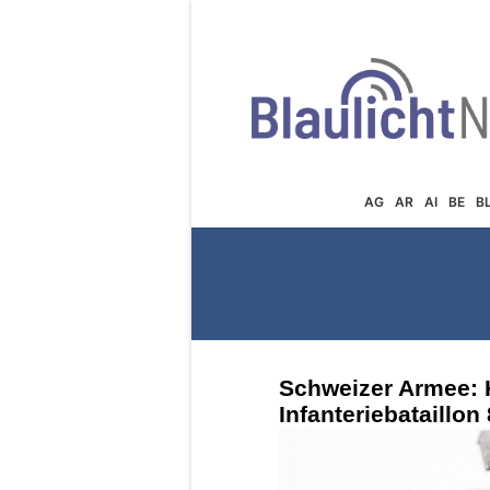
AG
AR
AI
BE
B
Schweizer Armee: 
Infanteriebataillon