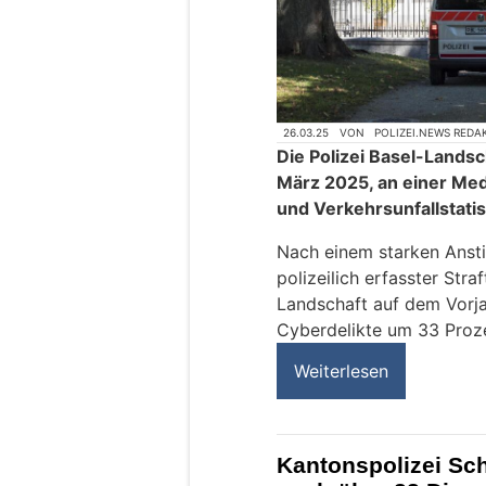
26.03.25
VON
POLIZEI.NEWS REDA
Die Polizei Basel-Landsc
März 2025, an einer Med
und Verkehrsunfallstatis
Nach einem starken Ansti
polizeilich erfasster Str
Landschaft auf dem Vorj
Cyberdelikte um 33 Proz
Weiterlesen
Kantonspolizei Sc