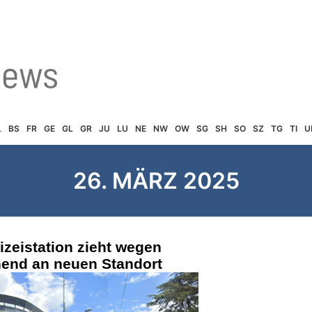
L
BS
FR
GE
GL
GR
JU
LU
NE
NW
OW
SG
SH
SO
SZ
TG
TI
U
26. MÄRZ 2025
zeistation zieht wegen
end an neuen Standort