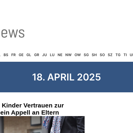
L
BS
FR
GE
GL
GR
JU
LU
NE
NW
OW
SG
SH
SO
SZ
TG
TI
U
18. APRIL 2025
Kinder Vertrauen zur
ein Appell an Eltern