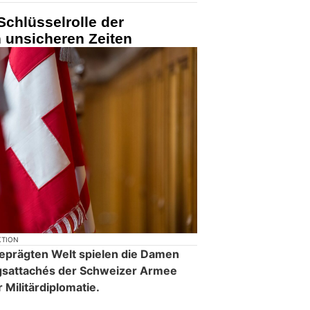
chlüsselrolle der
n unsicheren Zeiten
KTION
t geprägten Welt spielen die Damen
gsattachés der Schweizer Armee
r Militärdiplomatie.