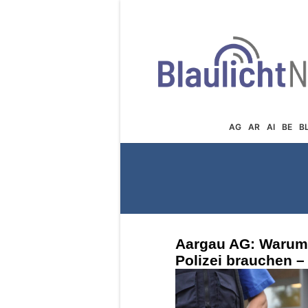
AG
AR
AI
BE
B
Aargau AG: Warum 
Polizei brauchen – 