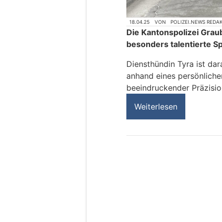
18.04.25
VON
POLIZEI.NEWS REDA
Die Kantonspolizei Grau
besonders talentierte S
Diensthündin Tyra ist dar
anhand eines persönlich
beeindruckender Präzisio
Weiterlesen