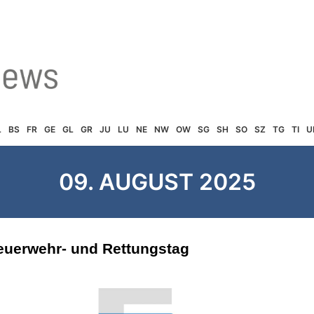
L
BS
FR
GE
GL
GR
JU
LU
NE
NW
OW
SG
SH
SO
SZ
TG
TI
U
09. AUGUST 2025
Feuerwehr- und Rettungstag