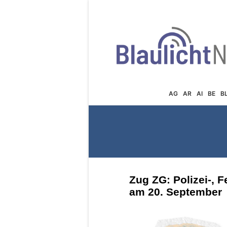
AG
AR
AI
BE
B
Zug ZG: Polizei-, 
am 20. September