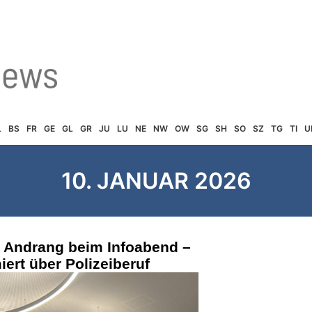
L
BS
FR
GE
GL
GR
JU
LU
NE
NW
OW
SG
SH
SO
SZ
TG
TI
U
10. JANUAR 2026
r Andrang beim Infoabend –
iert über Polizeiberuf