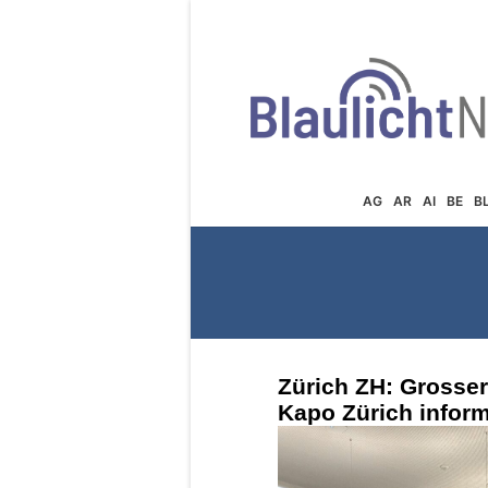
AG
AR
AI
BE
B
Zürich ZH: Grosse
Kapo Zürich inform