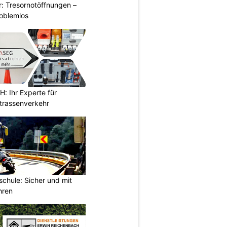
: Tresornotöffnungen –
roblemlos
 Ihr Experte für
Strassenverkehr
chule: Sicher und mit
hren