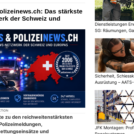
olizeinews.ch: Das stärkste
erk der Schweiz und
Dienstleistungen E
SG: Räumungen, Gar
Sicherheit, Schiessk
Ausrüstung – AATS
KTION
te zu den reichweitenstärksten
 Polizeimeldungen,
JFK Montagen: Prof
ettungseinsätze und
Regalsystemen