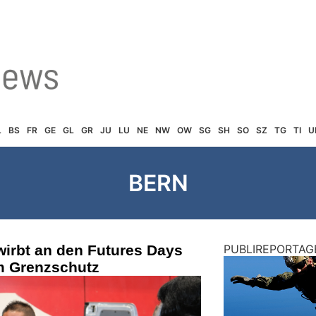
L
BS
FR
GE
GL
GR
JU
LU
NE
NW
OW
SG
SH
SO
SZ
TG
TI
U
BERN
wirbt an den Futures Days
PUBLIREPORTAG
im Grenzschutz