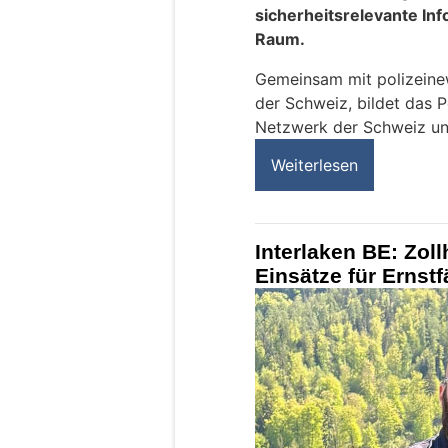
sicherheitsrelevante In
Raum.
Gemeinsam mit polizeinews
der Schweiz, bildet das P
Netzwerk der Schweiz un
Weiterlesen
Interlaken BE: Zoll
Einsätze für Ernstf