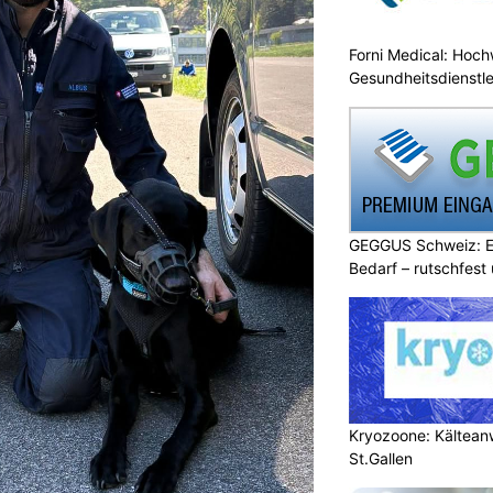
Forni Medical: Hochw
Gesundheitsdienstle
GEGGUS Schweiz: E
Bedarf – rutschfest
Kryozoone: Kältea
St.Gallen