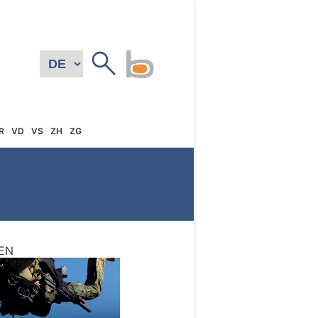
R
VD
VS
ZH
ZG
EN