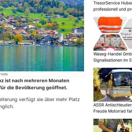
TresorService Huber
professionell und p
Waseg-Handel GmbH:
Signalisationen im 
KTION
enz ist nach mehreren Monaten
für die Bevölkerung geöffnet.
iterung verfügt sie über mehr Platz
ASSR Antischleuders
nglich.
Freude Motorrad fa